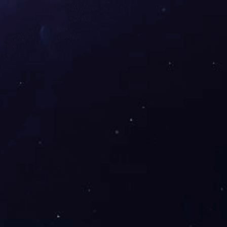
防爆离心泵
页
转到