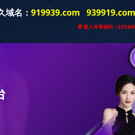
米兰体育平台app官网_米兰体育(中国)
荣誉证书
新闻中
国)