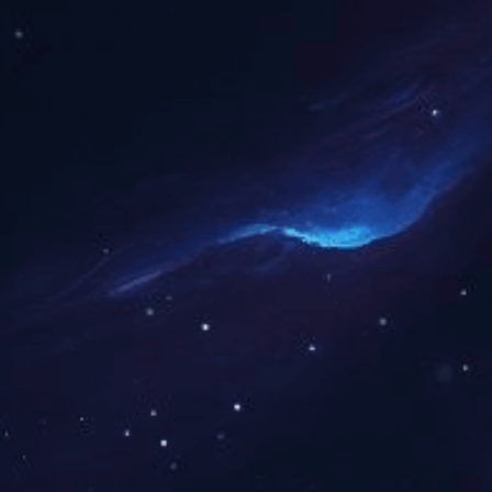
卫生级负压泵
卫生级凸轮泵
法兰连接式卫生泵
正弦泵
乳化机
配料机
混合器