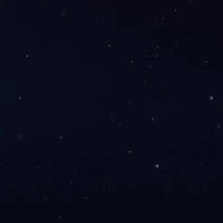
42405号