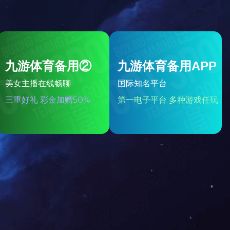
育平台app官网_米兰体育(中国)
>
卫生级离心泵
米兰体育平台app官网_米兰体育(中
国)