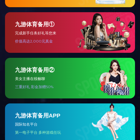
乳化泵
地址：温州市经济
电话：0577-86819
网址：www.vlastaro
技术支持：温州腾
Copyright© 米