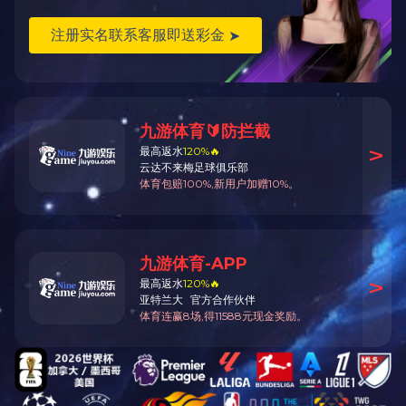
乳化机
米兰体育
平台app官网
_米兰体育(中
国)
卫生级离心泵
卫生级自吸泵