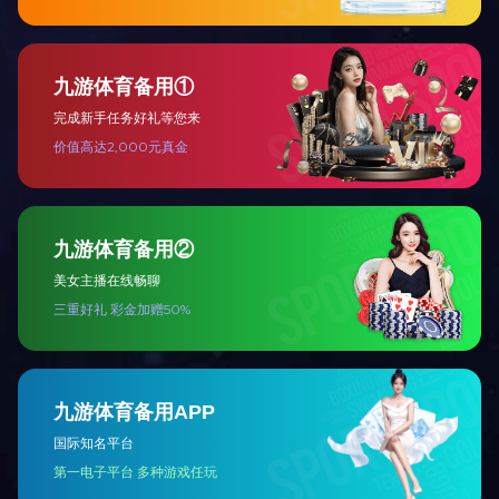
乳化泵
地址：温州市经济
电话：0577-86819
网址：www.vlastaro
技术支持：温州腾
Copyright© 米