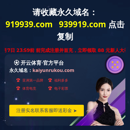
网站首页
关于我们
米兰体育平台app官网_米兰
米兰体育平台app官网_米兰体育(中国)